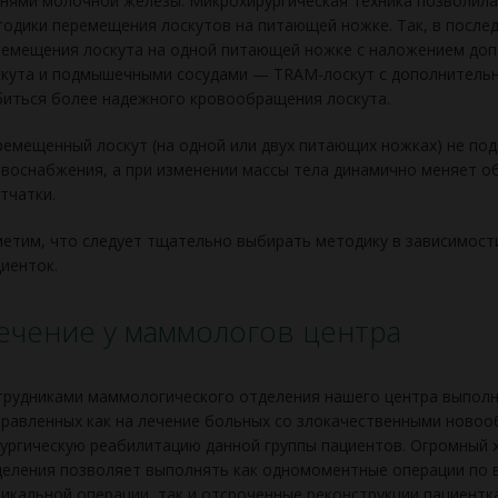
нями молочной железы. Микрохирургическая техника позволила
одики перемещения лоскутов на питаю­щей ножке. Так, в послед
емещения лоскута на одной питающей ножке с наложением доп
кута и подмышечными сосудами — TRAM-лоскут с дополнительн
иться более надежного кровообраще­ния лоскута.
емещенный лоскут (на одной или двух питающих ножках) не под
воснабжения, а при изменении массы тела ди­намично меняет о
тчатки.
етим, что следует тщательно выби­рать методику в зависимости
иенток.
ечение у маммологов центра
рудниками маммологического отделения нашего центра выполн
равленных как на лечение больных со злокачественными новоо
ургическую реабилитацию данной группы пациентов. Огромный 
деления позволяет выполнять как одномоментные операции по 
икальной операции, так и отсроченные реконструкции пациентк