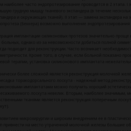
м наиболее часто эндопротезирование прово­дится в 2 этапа. I
ьшую грудную мышцу тканевого экспандера (в течение нескольк
пандера и окружаю­щих тканей). II этап — замена экспандера на 
опротеза (Беккера) возможно выполнение эндопротезирования з
рация имплантации силиконовых проте­зов значительно проще в
 больных, однако из-за невоз­можности добиться полной симме
гда подходит для реконструкции. Часто возникает необходимос
метричности. Кроме то­го, в случае, если больной показано п
евой терапии, ус­тановка силиконового имплантата нежелательн
нически более сложной является рекон­струкция молочной желе
есадка торакодорсального лоскута - надежный метод реконстру
иконовыми имплантатами можно получить хороший эстетический
есаживаемого лоскута невелик. Вторым, наиболее значимым, м
ственными тканями является реконструкция поперечным лоску
кут).
азвитием микрохирургии и широким внедрением ее в пластическ
п привнести на мес­то утраченной молочной железы большие об