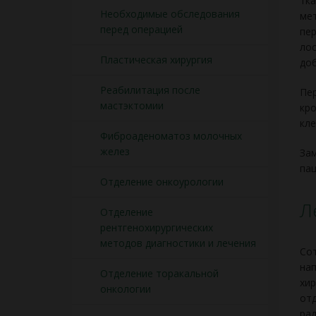
тка
Необходимые обследования
мет
перед операцией
пер
лос
Пластическая хирургия
доб
Реабилитация после
Пер
мастэктомии
кро
кле
Фиброаденоматоз молочных
желез
Зам
пац
Отделение онкоурологии
Л
Отделение
рентгенохирургических
методов диагностики и лечения
Сот
нап
Отделение торакальной
хир
онкологии
от
рад