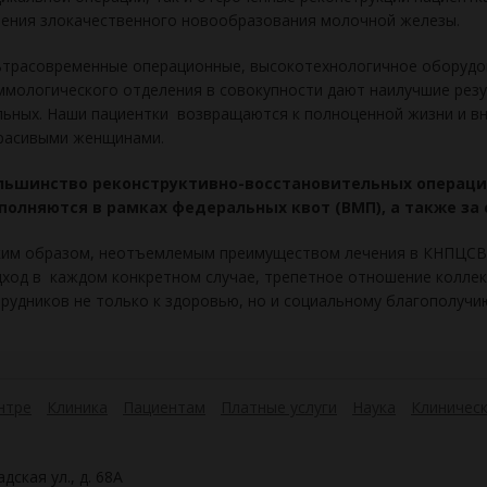
ения злокачественного новообразования молочной железы.
трасовременные операционные, высокотехнологичное оборудов
мологического отделения в совокупности дают наилучшие резу
ьных. Наши пациентки возвращаются к полноценной жизни и в
красивыми женщинами.
льшинство реконструктивно-восстановительных операци
полняются в рамках федеральных квот (ВМП), а также за 
ким образом, неотъемлемым преимуществом лечения в КНПЦСВ
ход в каждом конкретном случае, трепетное отношение коллек
рудников не только к здоровью, но и социальному благополучи
нтре
Клиника
Пациентам
Платные услуги
Наука
Клиническ
дская ул., д. 68А