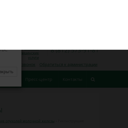
VK
Личный кабинет
×
8 (812) 573-91-31
Запись на прием
00
00
Пн — Пт, 9
— 17
делите
тве
Платные
8 (812) 573-91-81
медицинские
услуги
 обратный звонок
Обратиться к администрации
акрыть
еские
Пресс-центр
Контакты
ования
ы
ие опухолей молочной железы
»
Реконструкция