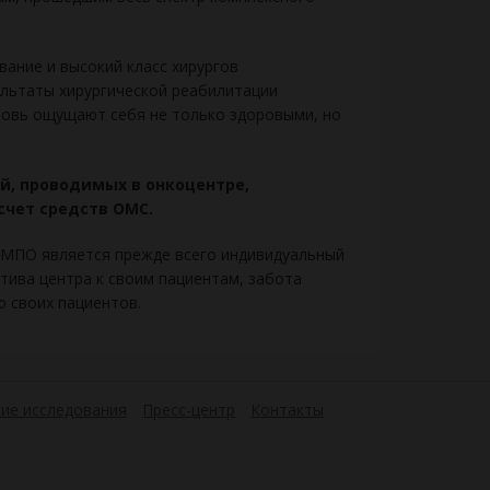
ание и высокий класс хирургов
льтаты хирургической реабилитации
новь ощущают себя не только здоровыми, но
й, проводимых в онкоцентре,
счет средств ОМС.
МПО является прежде всего индивидуальный
тива центра к своим пациентам, забота
ю своих пациентов.
ие исследования
Пресс-центр
Контакты