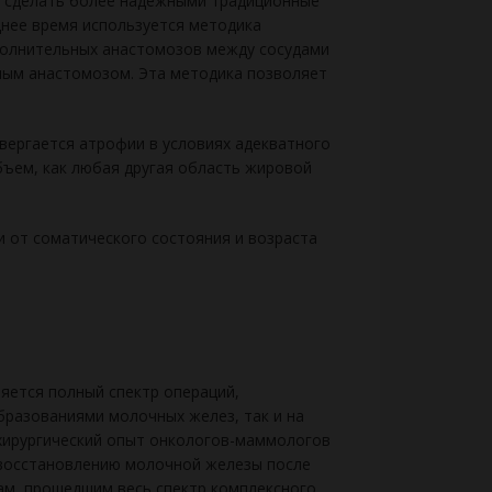
 сделать более надежными традицион­ные
нее время используется мето­дика
олнительных анастомо­зов между сосудами
ым анастомозом. Эта методика поз­воляет
вергается атрофии в условиях адекватного
бъем, как любая другая область жировой
 от соматического со­стояния и возраста
яется полный спектр операций,
бразованиями молочных желез, так и на
хирургический опыт онкологов-маммологов
восстановлению молочной железы после
ам, прошедшим весь спектр комплексного