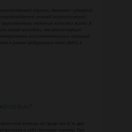
злокачественной опухоли, связанное с утратой
сопровождается сложной психологической
 существенному снижению качества жизни. В
сть такой методики, как реконструкция
онструктивно-восстановительных операций,
тся в рамках федеральных квот (ВМП), а
железы»?
молочной железы, но среди них есть два
ндопротезов и собственными тканями. При