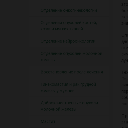
это
Отделение онкогинекологии
бол
экс
Отделения опухолей костей,
энд
кожи и мягких тканей
Опе
Отделение нейроонкологии
для
все
Отделение опухолей молочной
сим
железы
луч
Восстановление после лечения
Тех
Пер
Гинекомастия и рак грудной
сил
железы у мужчин
пер
соб
Доброкачественные опухоли
лос
молочной железы
С р
Мастит
эта