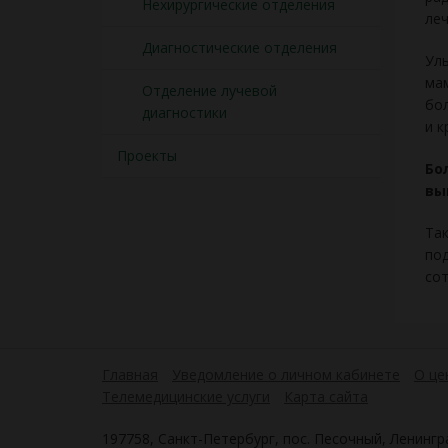
Нехирургические отделения
леч
Диагностические отделения
Уль
мам
Отделение лучевой
бол
диагностики
и 
Проекты
Бо
вы
Та
под
сот
Главная
Уведомление о личном кабинете
О це
Телемедицинские услуги
Карта сайта
197758, Санкт-Петербург, пос. Песочный, Ленингра