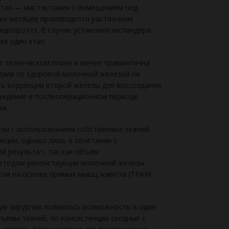
 этап — мастэктомия с помеще­нием под
их месяцев про­изводится растяжение
эндопротез. В случае установки экспандера-
а один этап.
 техническом плане и ме­нее травматична
трии со здоровой молочной железой не
ть коррекции второй же­лезы для воссоздания
роведение в послеоперационном периоде
а.
зы с использованием собственных тканей.
кции, однако лишь в сочетании с
 ре­зультат, так как объем
етодом реконст­рукции молочной железы
том на основе прямых мышц живота (TRAM-
ую хирургию появи­лась возможность в один
ъе­мы тканей, по консистенции сходные с