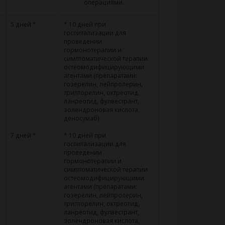
операциями.
5 дней *
* 10 дней при
госпитализации для
проведении
гормонотерапии и
симптоматической терапии
остеомодифицирующими
агентами (препаратами:
гозерелин, лейпролерин,
трипторелин, октреотид,
ланреотид, фулвестрант,
золендроновая кислота,
деносумаб)
7 дней *
* 10 дней при
госпитализации для
проведении
гормонотерапии и
симптоматической терапии
остеомодифицирующими
агентами (препаратами:
гозерелин, лейпролерин,
трипторелин, октреотид,
ланреотид, фулвестрант,
золендроновая кислота,