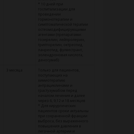
* 10 дней при
госпитализации для
проведении
гормонотерапии и
симптоматической терапии
остеомодифицирующими
агентами (препаратами:
гозерелин, лейпролерин,
трипторелин, октреотид,
ланреотид, фулвестрант,
золендроновая кислота,
деносумаб)
3 месяца
Только для пациентов,
поступающих на
химиотерапию
антрациклинами и
грастузумабом перед
началом лечения и далее
через 6, 9,12 и 18 месяцев
* Для хирургических
пациентов сроки актуальны
при сохраненной фракции
выброса, без выраженного
повышения давления в
легочной артерии и