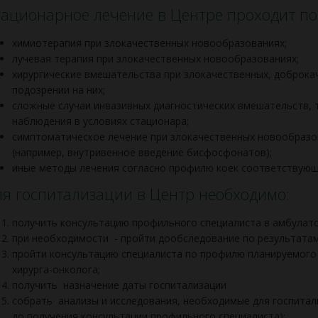
ационарное лечение в Центре проходит п
химиотерапия при злокачественных новообразованиях;
лучевая терапия при злокачественных новообразованиях;
хирургические вмешательства при злокачественных, доброка
подозрении на них;
сложные случаи инвазивных диагностических вмешательств, 
наблюдения в условиях стационара;
симптоматическое лечение при злокачественных новообразо
(например, внутривенное введение бисфосфонатов);
иные методы лечения согласно профилю коек соответствующ
я госпитализации в Центр необходимо:
получить консультацию профильного специалиста в амбулат
при необходимости - пройти дообследование по результатам
пройти консультацию специалиста по профилю планируемого 
хирурга-онколога;
получить назначение даты госпитализации
собрать анализы и исследования, необходимые для госпитали
до получения консультации профильного специалиста);