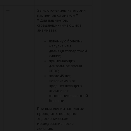
—
За исключением категорий
пациентов со знаком *
* Для пациентов,
страдающих (имеющих в
анамнезе):
язвенную болезнь
желудка или
двенадцатиперстной
кишки;
принимающих
длительное время
НПВС;
после 45 лет,
независимо от
предшествующего
анамнеза в
отношении язвенной
болезни.
При выявлении патологии
проводится повторное
эндоскопическое
исследование после
лечения.