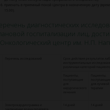
приехать в приемный покой Центра в назначенную дату (врем
15.00).
еречень диагностических исследов
лановой госпитализации лиц, дости
 Онкологический центр им. Н.П. На
Перечень исследований
Срок действия результатов ла
инструментальных исследован
различных категорий пациент
Пациенты,
Пациенты,
поступающие
поступающи
для
для лучевой
хирургического
терапии
лечения
Электрокардиограмма и
14 дней
14 дней
заключение врача-терапевта