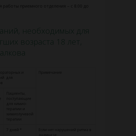
я работы приемного отделения – с 8.00 до
аний, необходимых для
гших возраста 18 лет,
палкова
бораторных и
Примечание
ий для
ов
Пациенты,
е
поступающие
для химио-
терапии и
химиолучевой
терапии
7 дней *
Если нет нарушений ритма в
анамнезе