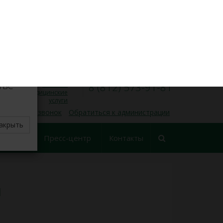
VK
Личный кабинет
×
8 (812) 573-91-31
Запись на прием
00
00
Пн — Пт, 9
— 17
делите
тве
Платные
8 (812) 573-91-81
медицинские
услуги
 обратный звонок
Обратиться к администрации
акрыть
еские
Пресс-центр
Контакты
ования
и