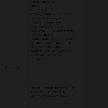
патологии клапанной
системы.
** Проведение
исследования не требуется
при госпитализации
пациентов с диагнозом
базальноклеточного и
плоскоклеточного рака кожи,
поступающих для
проведения дистанционной
лучевой терапии (БФРТ или
ДГТ), за исключением
случаев, если исследование
назначается врачом-
терапевтом
6 месяцев
Для пациентов, поступающих
для лечения в условиях
круглосуточного стационара