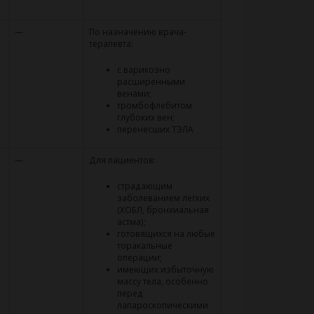
—
По назначению врача-
терапевта:
с варикозно
расширенными
венами;
тромбофлебитом
глубоких вен;
перенесших ТЭЛА
—
Для пациентов:
страдающим
заболеванием легких
(ХОБЛ, бронхиальная
астма);
готовящихся на любые
торакальные
операции;
имеющих избыточную
массу тела, особенно
перед
лапароскопическими