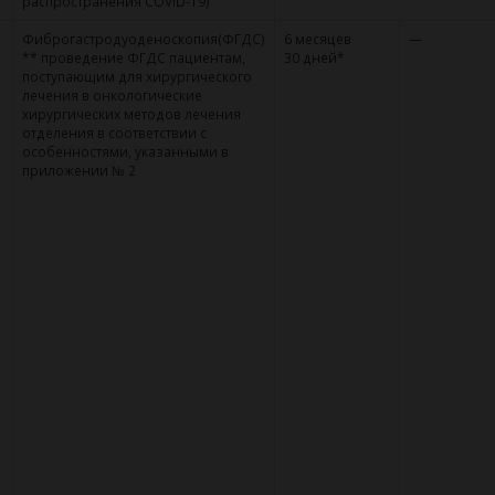
распространения COVID-19)
Фиброгастродуоденоскопия(ФГДС)
6 месяцев
—
** проведение ФГДС пациентам,
30 дней*
поступающим для хирургического
лечения в онкологические
хирургических методов лечения
отделения в соответствии с
особенностями, указанными в
приложении № 2