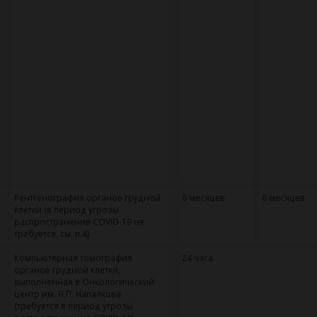
Рентгенография органов грудной
6 месяцев
6 месяцев
клетки (в период угрозы
распространения COVID-19 не
требуется, см. п.4)
Компьютерная томография
24 часа
органов грудной клетки,
выполненная в Онкологический
центр им. Н.П. Напалкова
(требуется в период угрозы