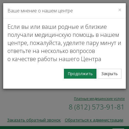
×
Ваше мнение о нашем центре
VK
Личный кабинет
Если вы или ваши родные и близкие
получали медицинскую помощь в нашем
центре, пожалуйста, уделите пару минут и
ответьте на несколько вопросов
о качестве работы нашего Центра
Запись на прием
Продолжить
Закрыть
00
00
Пн — Пт, 9
— 17
8 (812) 573-91-31
Платные медицинские услуги
8 (812) 573-91-81
Заказать обратный звонок
Обратиться к администрации