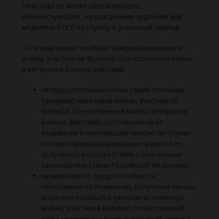
1945 года не менее шести месяцев,
военнослужащие, награжденным орденами или
медалями СССР за службу в указанный период;
10. члены семей погибших (умерших) инвалидов
войны, участников Великой Отечественной войны
и ветеранов боевых действий:
нетрудоспособные члены семей погибших
(умерших) инвалидов войны, участников
Великой Отечественной войны, ветеранов
боевых действий, состоявшие на их
иждивении и получающие пенсию по случаю
потери кормильца (имеющим право на ее
получение) в соответствии с пенсионным
законодательством Российской Федерации;
независимо от трудоспособности,
нахождения на иждивении, получения пенсии:
родители погибшего (умершего) инвалида
войны, участника Великой Отечественной
войны и ветерана боевых действий; супруга