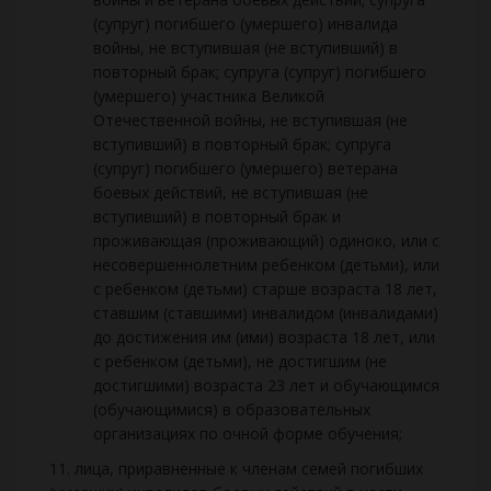
(супруг) погибшего (умершего) инвалида
войны, не вступившая (не вступивший) в
повторный брак; супруга (супруг) погибшего
(умершего) участника Великой
Отечественной войны, не вступившая (не
вступивший) в повторный брак; супруга
(супруг) погибшего (умершего) ветерана
боевых действий, не вступившая (не
вступивший) в повторный брак и
проживающая (проживающий) одиноко, или с
несовершеннолетним ребенком (детьми), или
с ребенком (детьми) старше возраста 18 лет,
ставшим (ставшими) инвалидом (инвалидами)
до достижения им (ими) возраста 18 лет, или
с ребенком (детьми), не достигшим (не
достигшими) возраста 23 лет и обучающимся
(обучающимися) в образовательных
организациях по очной форме обучения;
11. лица, приравненные к членам семей погибших