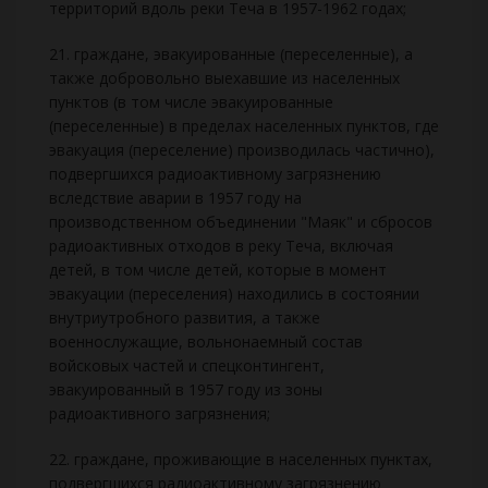
территорий вдоль реки Теча в 1957-1962 годах;
21. граждане, эвакуированные (переселенные), а
также добровольно выехавшие из населенных
пунктов (в том числе эвакуированные
(переселенные) в пределах населенных пунктов, где
эвакуация (переселение) производилась частично),
подвергшихся радиоактивному загрязнению
вследствие аварии в 1957 году на
производственном объединении "Маяк" и сбросов
радиоактивных отходов в реку Теча, включая
детей, в том числе детей, которые в момент
эвакуации (переселения) находились в состоянии
внутриутробного развития, а также
военнослужащие, вольнонаемный состав
войсковых частей и спецконтингент,
эвакуированный в 1957 году из зоны
радиоактивного загрязнения;
22. граждане, проживающие в населенных пунктах,
подвергшихся радиоактивному загрязнению